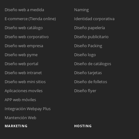
Diseño web a medida
Naming
E-commerce (Tienda online)
Identidad corporativa
Diseño web catálogo
Diseño papelería
Diseño web corporativo
Diseño publicitario
Diseño web empresa
Diseño Packing
Diseño web pyme
Diseño logo
Diseño web portal
Diseño de catálogos
Diseño web intranet
Diseño tarjetas
Reunión online
Diseño web mini sitios
Diseño de folletos
Nuestros ejecutivos le enviarán un correo electrónico con el enlace a
Aplicaciones moviles
Diseño flyer
Chat Online
Meet para la reunión online.
Cotización
APP web móviles
Todos nuestros ejecutivos están fuera de línea. Complete el formulario
Integración Webpay Plus
para enviarnos un correo electrónico con sus datos personales.
Complete el formulario y nos contactaremos a la brevedad.
Mantención Web
MARKETING
HOSTING