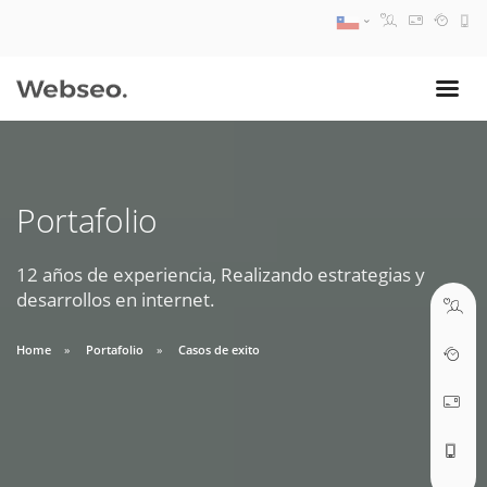
08:30 AM A 17:30 PM
ventas@webseo.cl
Portafolio
09:30 AM A 18:30 PM
soporte@webseo.cl
12 años de experiencia, Realizando estrategias y
desarrollos en internet.
Home
Portafolio
Casos de exito
ABRIR TICKET