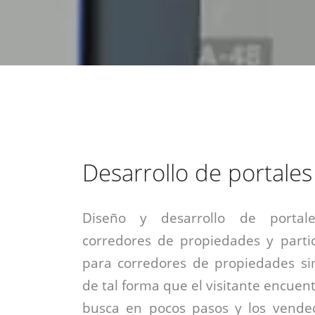
estrategia de
¡COTIZA AQUÍ!
DESDE $15 UF.
HABLAR CON EJECUTIVO
marketing digital.
DESDE $300 UF.
ASESORATE POR UN EXPERTO
Desarrollo de portales
Diseño y desarrollo de portale
corredores de propiedades y parti
para corredores de propiedades simp
de tal forma que el visitante encuen
busca en pocos pasos y los vende