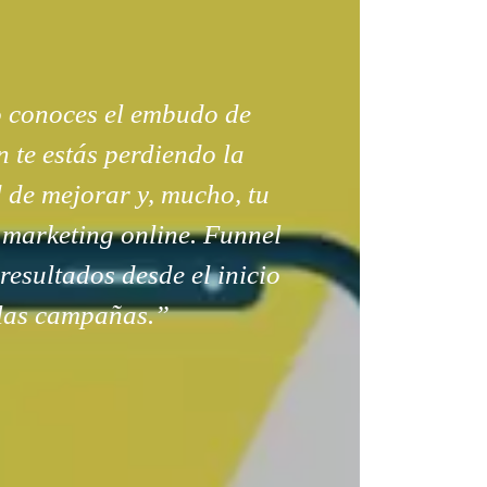
o conoces el embudo de
 te estás perdiendo la
 de mejorar y, mucho, tu
 marketing online. Funnel
 resultados desde el inicio
las campañas.”