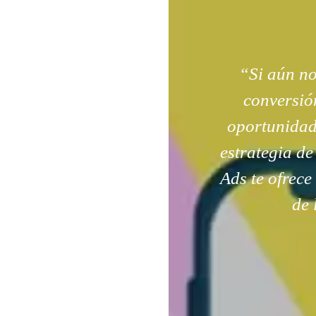
“Si aún n
conversión
oportunidad
estrategia de
Ads te ofrece
de 