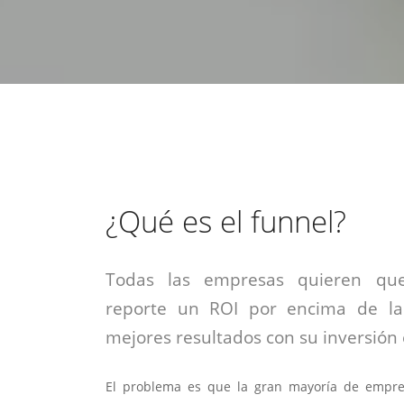
estrategia de
¡COTIZA AQUÍ!
DESDE $15 UF.
HABLAR CON EJECUTIVO
marketing digital.
DESDE $300 UF.
ASESORATE POR UN EXPERTO
¿Qué es el funnel?
Todas las empresas quieren que
reporte un ROI por encima de la
mejores resultados con su inversión e
El problema es que la gran mayoría de empr