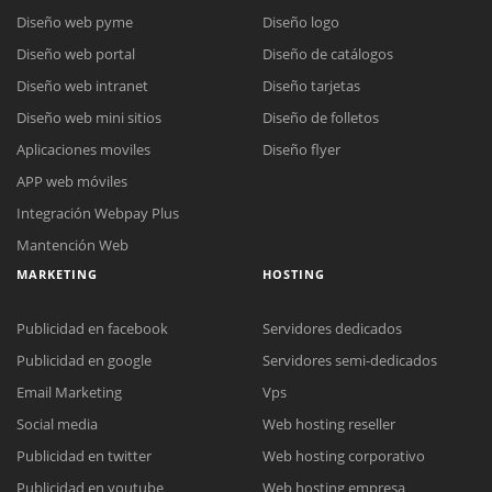
Diseño web pyme
Diseño logo
Diseño web portal
Diseño de catálogos
Diseño web intranet
Diseño tarjetas
Diseño web mini sitios
Diseño de folletos
Aplicaciones moviles
Diseño flyer
APP web móviles
Integración Webpay Plus
Mantención Web
MARKETING
HOSTING
Publicidad en facebook
Servidores dedicados
Publicidad en google
Servidores semi-dedicados
Email Marketing
Vps
Social media
Web hosting reseller
Reunión online
Publicidad en twitter
Web hosting corporativo
Nuestros ejecutivos le enviarán un correo electrónico con el enlace a
Chat Online
Publicidad en youtube
Web hosting empresa
Meet para la reunión online.