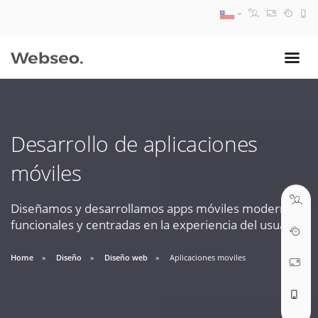
08:30 AM A 17:30 PM
ventas@webseo.cl
Desarrollo de aplicaciones
09:30 AM A 18:30 PM
móviles
soporte@webseo.cl
Diseñamos y desarrollamos apps móviles modernas,
funcionales y centradas en la experiencia del usuario.
ABRIR TICKET
Home
Diseño
Diseño web
Aplicaciones moviles