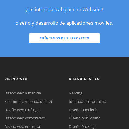
¿Le interesa trabajar con Webseo?
diseño y desarrollo de aplicaciones moviles.
CUÉNTENOS DE SU PROYECTO
DISEÑO WEB
DISEÑO GRAFICO
Diseño web a medida
Naming
E-commerce (Tienda online)
Identidad corporativa
Diseño web catálogo
Diseño papelería
Diseño web corporativo
Diseño publicitario
Diseño web empresa
Diseño Packing