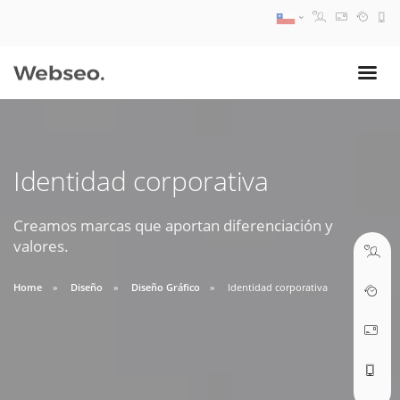
08:30 AM A 17:30 PM
ventas@webseo.cl
Identidad corporativa
09:30 AM A 18:30 PM
soporte@webseo.cl
Creamos marcas que aportan diferenciación y
valores.
Home
Diseño
Diseño Gráfico
Identidad corporativa
ABRIR TICKET