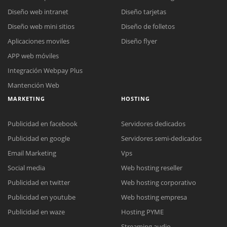
Diseño web intranet
Diseño tarjetas
Diseño web mini sitios
Diseño de folletos
Aplicaciones moviles
Diseño flyer
APP web móviles
Integración Webpay Plus
Mantención Web
MARKETING
HOSTING
Publicidad en facebook
Servidores dedicados
Publicidad en google
Servidores semi-dedicados
Email Marketing
Vps
Reunión online
Social media
Web hosting reseller
Nuestros ejecutivos le enviarán un correo electrónico con el enlace a
Chat Online
Publicidad en twitter
Web hosting corporativo
Meet para la reunión online.
Cotización
Publicidad en youtube
Web hosting empresa
Todos nuestros ejecutivos están fuera de línea. Complete el formulario
para enviarnos un correo electrónico con sus datos personales.
Complete el formulario y nos contactaremos a la brevedad.
Publicidad en waze
Hosting PYME
Streaming audio