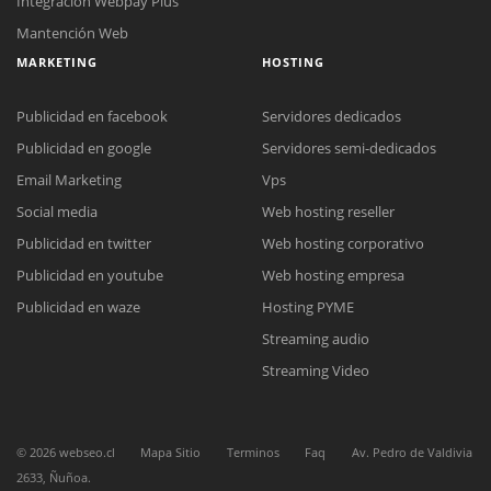
Integración Webpay Plus
Mantención Web
MARKETING
HOSTING
Publicidad en facebook
Servidores dedicados
Publicidad en google
Servidores semi-dedicados
Email Marketing
Vps
Social media
Web hosting reseller
Reunión online
Publicidad en twitter
Web hosting corporativo
Nuestros ejecutivos le enviarán un correo electrónico con el enlace a
Chat Online
Meet para la reunión online.
Publicidad en youtube
Web hosting empresa
Cotización
Todos nuestros ejecutivos están fuera de línea. Complete el formulario
Publicidad en waze
Hosting PYME
para enviarnos un correo electrónico con sus datos personales.
Complete el formulario y nos contactaremos a la brevedad.
Streaming audio
Streaming Video
©
2026
webseo.cl
Mapa Sitio
Terminos
Faq
Av. Pedro de Valdivia
2633, Ñuñoa.