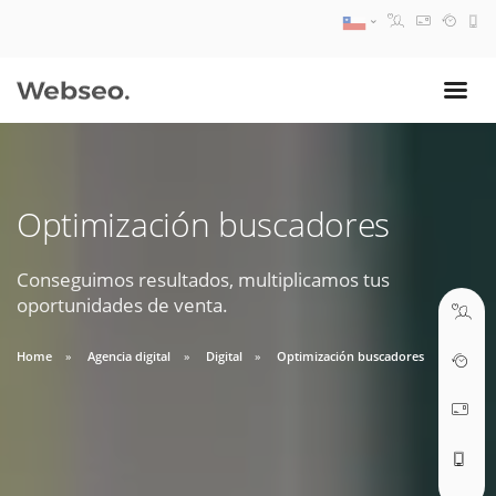
08:30 AM A 17:30 PM
ventas@webseo.cl
Optimización buscadores
09:30 AM A 18:30 PM
soporte@webseo.cl
Conseguimos resultados, multiplicamos tus
oportunidades de venta.
Home
Agencia digital
Digital
Optimización buscadores
ABRIR TICKET