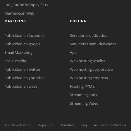
Integración Webpay Plus
Mantención Web
MARKETING
HOSTING
Publicidad en facebook
Servidores dedicados
Publicidad en google
Servidores semi-dedicados
Reunión online
Email Marketing
Vps
Nuestros ejecutivos le enviarán un correo electrónico con el enlace a
Social media
Web hosting reseller
Chat Online
Meet para la reunión online.
Cotización
Publicidad en twitter
Web hosting corporativo
Todos nuestros ejecutivos están fuera de línea. Complete el formulario
Publicidad en youtube
Web hosting empresa
para enviarnos un correo electrónico con sus datos personales.
Complete el formulario y nos contactaremos a la brevedad.
Publicidad en waze
Hosting PYME
Streaming audio
Streaming Video
©
2026
webseo.cl
Mapa Sitio
Terminos
Faq
Av. Pedro de Valdivia