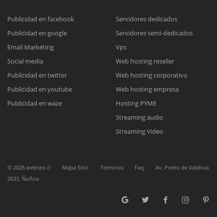
Publicidad en facebook
Servidores dedicados
Publicidad en google
Servidores semi-dedicados
Reunión online
Email Marketing
Vps
Nuestros ejecutivos le enviarán un correo electrónico con el enlace a
Chat Online
Social media
Web hosting reseller
Meet para la reunión online.
Cotización
Publicidad en twitter
Web hosting corporativo
Todos nuestros ejecutivos están fuera de línea. Complete el formulario
Publicidad en youtube
Web hosting empresa
para enviarnos un correo electrónico con sus datos personales.
Complete el formulario y nos contactaremos a la brevedad.
Publicidad en waze
Hosting PYME
Streaming audio
Streaming Video
©
2026
webseo.cl
Mapa Sitio
Terminos
Faq
Av. Pedro de Valdivia
2633, Ñuñoa.