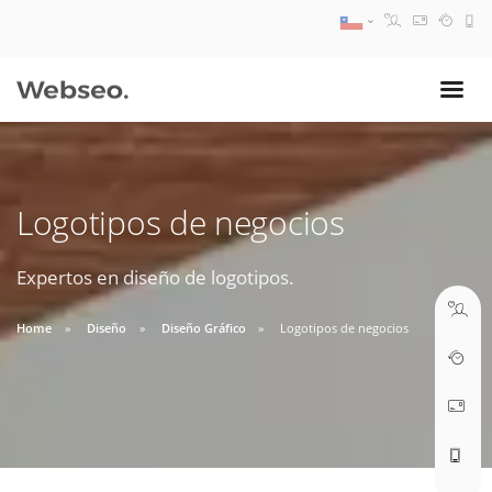
08:30 AM A 17:30 PM
ventas@webseo.cl
Logotipos de negocios
09:30 AM A 18:30 PM
soporte@webseo.cl
Expertos en diseño de logotipos.
Home
Diseño
Diseño Gráfico
Logotipos de negocios
ABRIR TICKET