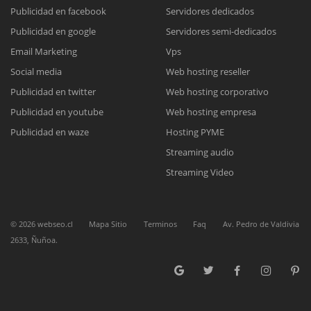
Publicidad en facebook
Servidores dedicados
Publicidad en google
Servidores semi-dedicados
Reunión online
Email Marketing
Vps
Nuestros ejecutivos le enviarán un correo electrónico con el enlace a
Chat Online
Social media
Web hosting reseller
Meet para la reunión online.
Cotización
Publicidad en twitter
Web hosting corporativo
Todos nuestros ejecutivos están fuera de línea. Complete el formulario
Publicidad en youtube
Web hosting empresa
para enviarnos un correo electrónico con sus datos personales.
Complete el formulario y nos contactaremos a la brevedad.
Publicidad en waze
Hosting PYME
Streaming audio
Streaming Video
©
2026
webseo.cl
Mapa Sitio
Terminos
Faq
Av. Pedro de Valdivia
2633, Ñuñoa.