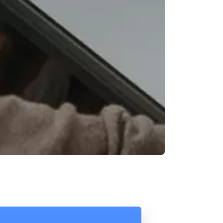
Reunión online
Chat Online
Nuestros ejecutivos le enviarán un correo
Cotización
electrónico con el enlace a Meet para la