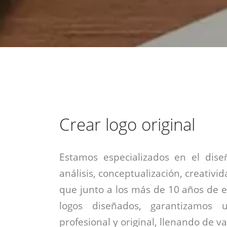
estrategia de
¡COTIZA AQUÍ!
DESDE $15 UF.
HABLAR CON EJECUTIVO
marketing digital.
DESDE $300 UF.
ASESORATE POR UN EXPERTO
Crear logo original
Estamos especializados en el dise
análisis, conceptualización, creativid
que junto a los más de 10 años de e
logos diseñados, garantizamos 
profesional y original, llenando de v