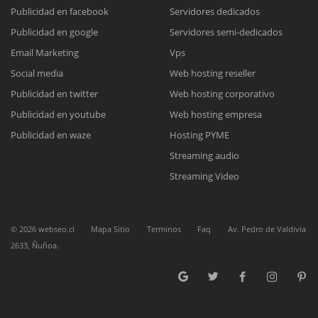
Publicidad en facebook
Servidores dedicados
Publicidad en google
Servidores semi-dedicados
Reunión online
Email Marketing
Vps
Nuestros ejecutivos le enviarán un correo electrónico con el enlace a
Chat Online
Social media
Web hosting reseller
Meet para la reunión online.
Cotización
Publicidad en twitter
Web hosting corporativo
Todos nuestros ejecutivos están fuera de línea. Complete el formulario
Publicidad en youtube
Web hosting empresa
para enviarnos un correo electrónico con sus datos personales.
Complete el formulario y nos contactaremos a la brevedad.
Publicidad en waze
Hosting PYME
Streaming audio
Streaming Video
©
2026
webseo.cl
Mapa Sitio
Terminos
Faq
Av. Pedro de Valdivia
2633, Ñuñoa.