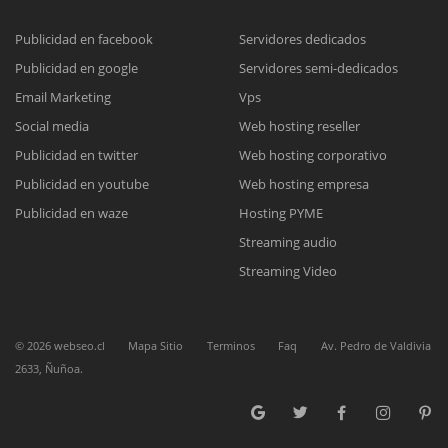
Publicidad en facebook
Servidores dedicados
Publicidad en google
Servidores semi-dedicados
Reunión online
Email Marketing
Vps
Nuestros ejecutivos le enviarán un correo electrónico con el enlace a
Chat Online
Social media
Web hosting reseller
Meet para la reunión online.
Cotización
Publicidad en twitter
Web hosting corporativo
Todos nuestros ejecutivos están fuera de línea. Complete el formulario
Publicidad en youtube
Web hosting empresa
para enviarnos un correo electrónico con sus datos personales.
Complete el formulario y nos contactaremos a la brevedad.
Publicidad en waze
Hosting PYME
Streaming audio
Streaming Video
©
2026
webseo.cl
Mapa Sitio
Terminos
Faq
Av. Pedro de Valdivia
2633, Ñuñoa.