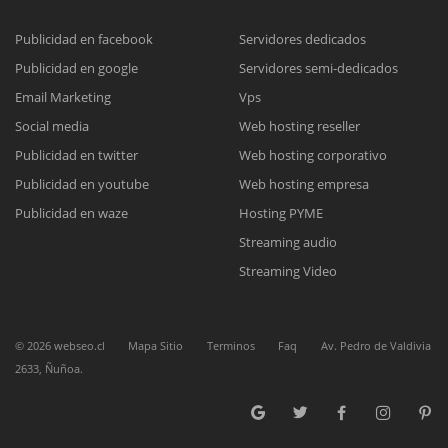
Publicidad en facebook
Servidores dedicados
Publicidad en google
Servidores semi-dedicados
Reunión online
Email Marketing
Vps
Nuestros ejecutivos le enviarán un correo electrónico con el enlace a
Chat Online
Social media
Web hosting reseller
Meet para la reunión online.
Cotización
Publicidad en twitter
Web hosting corporativo
Todos nuestros ejecutivos están fuera de línea. Complete el formulario
Publicidad en youtube
Web hosting empresa
para enviarnos un correo electrónico con sus datos personales.
Complete el formulario y nos contactaremos a la brevedad.
Publicidad en waze
Hosting PYME
Streaming audio
Streaming Video
©
2026
webseo.cl
Mapa Sitio
Terminos
Faq
Av. Pedro de Valdivia
2633, Ñuñoa.