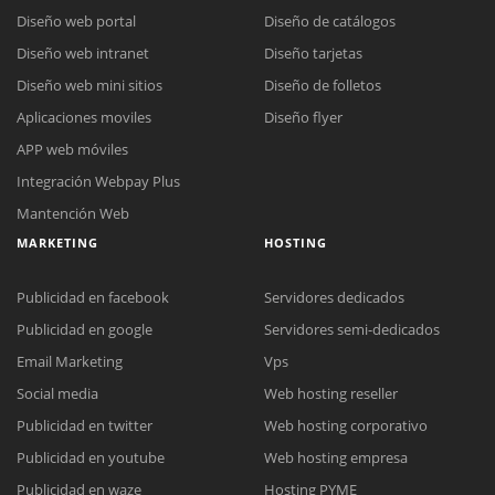
Diseño web portal
Diseño de catálogos
Diseño web intranet
Diseño tarjetas
Diseño web mini sitios
Diseño de folletos
Aplicaciones moviles
Diseño flyer
APP web móviles
Integración Webpay Plus
Mantención Web
MARKETING
HOSTING
Publicidad en facebook
Servidores dedicados
Reunión online
Publicidad en google
Servidores semi-dedicados
Chat Online
Nuestros ejecutivos le enviarán un correo electrónico con el enlace a
Email Marketing
Vps
Todos nuestros ejecutivos están fuera de línea. Complete el
Meet para la reunión online.
Cotización
Social media
Web hosting reseller
formulario para enviarnos un correo electrónico con sus datos
Publicidad en twitter
Web hosting corporativo
Complete el formulario y nos contactaremos a la brevedad.
personales.
Publicidad en youtube
Web hosting empresa
Publicidad en waze
Hosting PYME