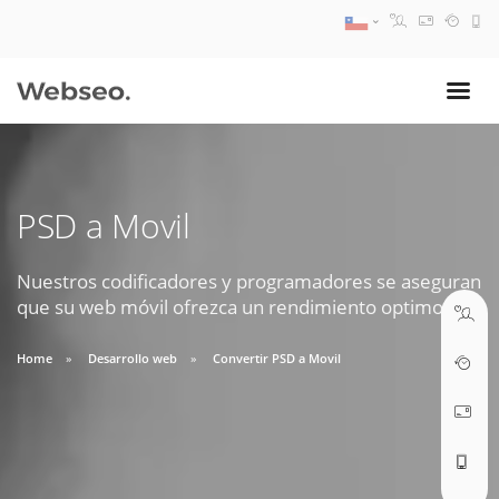
DEPARTAMENTO COMERCIAL
08:30 AM A 17:30 PM
ventas@webseo.cl
PSD a Movil
DEPARTAMENTO SOPORTE
09:30 AM A 18:30 PM
soporte@webseo.cl
Nuestros codificadores y programadores se aseguran
que su web móvil ofrezca un rendimiento optimo.
Home
Desarrollo web
Convertir PSD a Movil
Necesitas soporte?
ABRIR TICKET