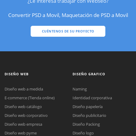
¿Le interesa trabajar con Webseo?
Convertir PSD a Movil, Maquetación de PSD a Movil
CUÉNTENOS DE SU PROYECTO
DISEÑO WEB
DISEÑO GRAFICO
Diseño web a medida
Naming
E-commerce (Tienda online)
Identidad corporativa
Diseño web catálogo
Diseño papelería
Diseño web corporativo
Diseño publicitario
Diseño web empresa
Diseño Packing
Diseño web pyme
Diseño logo