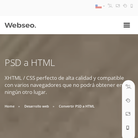
08:30 AM A 17:30 PM
ventas@webseo.cl
PSD a HTML
09:30 AM A 18:30 PM
soporte@webseo.cl
XHTML / CSS perfecto de alta calidad y compatible
con varios navegadores que no podrá obtener en
ningún otro lugar.
Home
Desarrollo web
Convertir PSD a HTML
ABRIR TICKET