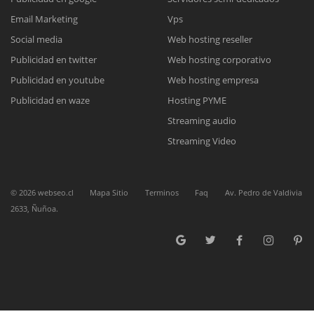
Email Marketing
Vps
Social media
Web hosting reseller
Reunión online
Publicidad en twitter
Web hosting corporativo
Nuestros ejecutivos le enviarán un correo electrónico con el enlace a
Chat Online
Publicidad en youtube
Web hosting empresa
Meet para la reunión online.
Cotización
Todos nuestros ejecutivos están fuera de línea. Complete el formulario
Publicidad en waze
Hosting PYME
para enviarnos un correo electrónico con sus datos personales.
Complete el formulario y nos contactaremos a la brevedad.
Streaming audio
Streaming Video
©
2026
webseo.cl
Mapa Sitio
Terminos
Faq
Av. Pedro de Valdivia
2633, Ñuñoa.