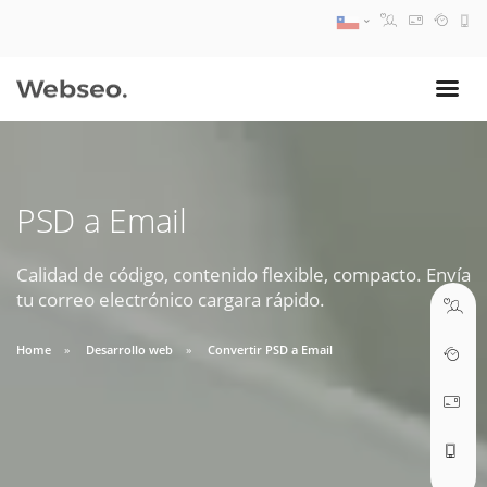
08:30 AM A 17:30 PM
ventas@webseo.cl
PSD a Email
09:30 AM A 18:30 PM
soporte@webseo.cl
Calidad de código, contenido flexible, compacto. Envía
tu correo electrónico cargara rápido.
Home
Desarrollo web
Convertir PSD a Email
ABRIR TICKET