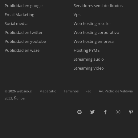
Publicidad en google
Servidores semi-dedicados
Email Marketing
Vps
Reunión online
Chat Online
Social media
Web hosting reseller
Nuestros ejecutivos le enviarán un correo electrónico con el enlace a
Publicidad en twitter
Web hosting corporativo
Todos nuestros ejecutivos están fuera de línea. Complete el
Meet para la reunión online.
Cotización
formulario para enviarnos un correo electrónico con sus datos
Publicidad en youtube
Web hosting empresa
Complete el formulario y nos contactaremos a la brevedad.
personales.
Publicidad en waze
Hosting PYME
Streaming audio
Streaming Video
©
2026
webseo.cl
Mapa Sitio
Terminos
Faq
Av. Pedro de Valdivia
2633, Ñuñoa.