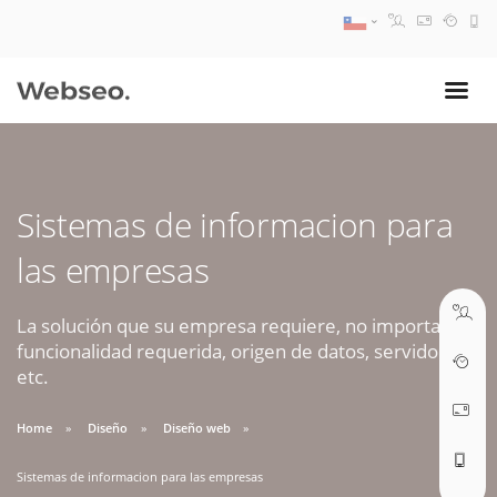
08:30 AM A 17:30 PM
ventas@webseo.cl
Sistemas de informacion para
09:30 AM A 18:30 PM
las empresas
soporte@webseo.cl
La solución que su empresa requiere, no importa la
funcionalidad requerida, origen de datos, servidores,
etc.
ABRIR TICKET
Home
Diseño
Diseño web
Sistemas de informacion para las empresas