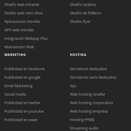
Diseño web intranet
Diseño tarjetas
Diseño web mini sitios
Diseño de folletos
Aplicaciones moviles
Diseño flyer
APP web móviles
Integración Webpay Plus
Mantención Web
MARKETING
HOSTING
Publicidad en facebook
Servidores dedicados
Publicidad en google
Servidores semi-dedicados
Email Marketing
Vps
Social media
Web hosting reseller
Publicidad en twitter
Web hosting corporativo
Publicidad en youtube
Web hosting empresa
Reunión online
Publicidad en waze
Hosting PYME
Nuestros ejecutivos le enviarán un correo electrónico con el enlace a
Chat Online
Streaming audio
Meet para la reunión online.