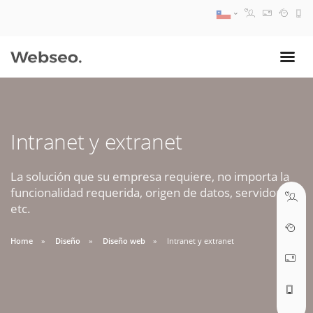
08:30 AM A 17:30 PM
ventas@webseo.cl
Intranet y extranet
09:30 AM A 18:30 PM
soporte@webseo.cl
La solución que su empresa requiere, no importa la
funcionalidad requerida, origen de datos, servidores,
etc.
Home
Diseño
Diseño web
Intranet y extranet
ABRIR TICKET