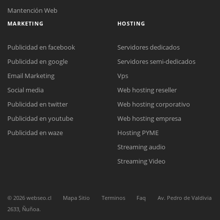
Mantención Web
MARKETING
HOSTING
Publicidad en facebook
Servidores dedicados
Publicidad en google
Servidores semi-dedicados
Email Marketing
Vps
Social media
Web hosting reseller
Publicidad en twitter
Web hosting corporativo
Publicidad en youtube
Web hosting empresa
Reunión online
Publicidad en waze
Hosting PYME
Nuestros ejecutivos le enviarán un correo electrónico con el enlace a
Chat Online
Streaming audio
Meet para la reunión online.
Cotización
Todos nuestros ejecutivos están fuera de línea. Complete el formulario
Streaming Video
para enviarnos un correo electrónico con sus datos personales.
Complete el formulario y nos contactaremos a la brevedad.
©
2026
webseo.cl
Mapa Sitio
Terminos
Faq
Av. Pedro de Valdivia
2633, Ñuñoa.