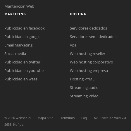
Mantención Web
MARKETING
HOSTING
Publicidad en facebook
Servidores dedicados
Publicidad en google
Servidores semi-dedicados
Email Marketing
Vps
Social media
Web hosting reseller
Publicidad en twitter
Web hosting corporativo
Publicidad en youtube
Web hosting empresa
Reunión online
Publicidad en waze
Hosting PYME
Nuestros ejecutivos le enviarán un correo electrónico con el enlace a
Chat Online
Streaming audio
Meet para la reunión online.
Cotización
Todos nuestros ejecutivos están fuera de línea. Complete el formulario
Streaming Video
para enviarnos un correo electrónico con sus datos personales.
Complete el formulario y nos contactaremos a la brevedad.
©
2026
webseo.cl
Mapa Sitio
Terminos
Faq
Av. Pedro de Valdivia
2633, Ñuñoa.