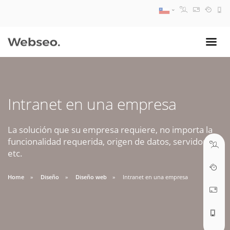
08:30 AM A 17:30 PM
ventas@webseo.cl
Intranet en una empresa
09:30 AM A 18:30 PM
soporte@webseo.cl
La solución que su empresa requiere, no importa la
funcionalidad requerida, origen de datos, servidores,
etc.
Home
Diseño
Diseño web
Intranet en una empresa
ABRIR TICKET