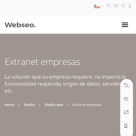
08:30 AM A 17:30 PM
ventas@webseo.cl
Extranet empresas
09:30 AM A 18:30 PM
soporte@webseo.cl
La solución que su empresa requiere, no importa la
funcionalidad requerida, origen de datos, servidores,
etc.
Home
Diseño
Diseño web
Extranet empresas
ABRIR TICKET