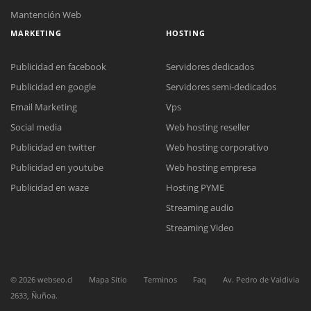
Mantención Web
MARKETING
HOSTING
Publicidad en facebook
Servidores dedicados
Publicidad en google
Servidores semi-dedicados
Email Marketing
Vps
Social media
Web hosting reseller
Publicidad en twitter
Web hosting corporativo
Publicidad en youtube
Web hosting empresa
Reunión online
Publicidad en waze
Hosting PYME
Nuestros ejecutivos le enviarán un correo electrónico con el enlace a
Chat Online
Streaming audio
Meet para la reunión online.
Cotización
Todos nuestros ejecutivos están fuera de línea. Complete el formulario
Streaming Video
para enviarnos un correo electrónico con sus datos personales.
Complete el formulario y nos contactaremos a la brevedad.
©
2026
webseo.cl
Mapa Sitio
Terminos
Faq
Av. Pedro de Valdivia
2633, Ñuñoa.