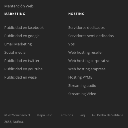
Mantención Web
MARKETING
HOSTING
Publicidad en facebook
Servidores dedicados
Publicidad en google
Servidores semi-dedicados
Email Marketing
Vps
Social media
Web hosting reseller
Publicidad en twitter
Web hosting corporativo
Publicidad en youtube
Web hosting empresa
Reunión online
Publicidad en waze
Hosting PYME
Nuestros ejecutivos le enviarán un correo electrónico con el enlace a
Chat Online
Streaming audio
Meet para la reunión online.
Cotización
Todos nuestros ejecutivos están fuera de línea. Complete el formulario
Streaming Video
para enviarnos un correo electrónico con sus datos personales.
Complete el formulario y nos contactaremos a la brevedad.
©
2026
webseo.cl
Mapa Sitio
Terminos
Faq
Av. Pedro de Valdivia
2633, Ñuñoa.