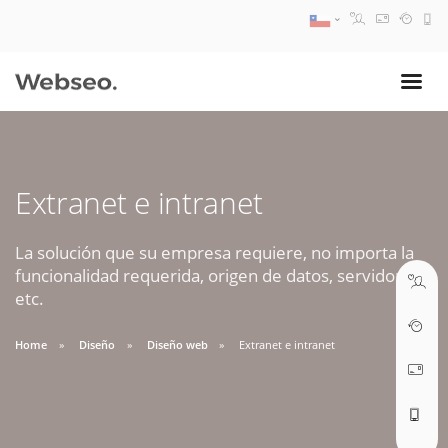
08:30 AM A 17:30 PM
ventas@webseo.cl
Extranet e intranet
09:30 AM A 18:30 PM
soporte@webseo.cl
La solución que su empresa requiere, no importa la
funcionalidad requerida, origen de datos, servidores,
etc.
Home
Diseño
Diseño web
Extranet e intranet
ABRIR TICKET