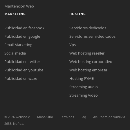
Mantención Web
MARKETING
HOSTING
Publicidad en facebook
Servidores dedicados
Publicidad en google
Servidores semi-dedicados
Email Marketing
Vps
Reunión online
Social media
Web hosting reseller
Nuestros ejecutivos le enviarán un correo electrónico con el enlace a
Chat Online
Publicidad en twitter
Web hosting corporativo
Meet para la reunión online.
Cotización
Publicidad en youtube
Web hosting empresa
Todos nuestros ejecutivos están fuera de línea. Complete el formulario
para enviarnos un correo electrónico con sus datos personales.
Complete el formulario y nos contactaremos a la brevedad.
Publicidad en waze
Hosting PYME
Streaming audio
Streaming Video
©
2026
webseo.cl
Mapa Sitio
Terminos
Faq
Av. Pedro de Valdivia
2633, Ñuñoa.