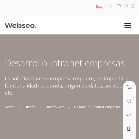
08:30 AM A 17:30 PM
ventas@webseo.cl
Desarrollo intranet empresas
09:30 AM A 18:30 PM
soporte@webseo.cl
La solución que su empresa requiere, no importa la
funcionalidad requerida, origen de datos, servidores,
etc.
Home
Diseño
Diseño web
Desarrollo intranet empresas
ABRIR TICKET