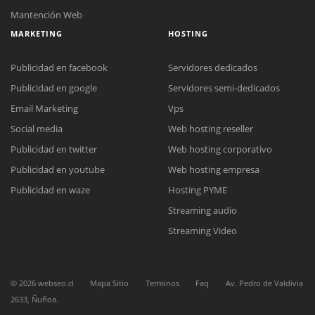
Mantención Web
MARKETING
HOSTING
Publicidad en facebook
Servidores dedicados
Publicidad en google
Servidores semi-dedicados
Email Marketing
Vps
Social media
Web hosting reseller
Publicidad en twitter
Web hosting corporativo
Publicidad en youtube
Web hosting empresa
Reunión online
Publicidad en waze
Hosting PYME
Nuestros ejecutivos le enviarán un correo electrónico con el enlace a
Chat Online
Streaming audio
Meet para la reunión online.
Cotización
Todos nuestros ejecutivos están fuera de línea. Complete el formulario
Streaming Video
para enviarnos un correo electrónico con sus datos personales.
Complete el formulario y nos contactaremos a la brevedad.
©
2026
webseo.cl
Mapa Sitio
Terminos
Faq
Av. Pedro de Valdivia
2633, Ñuñoa.