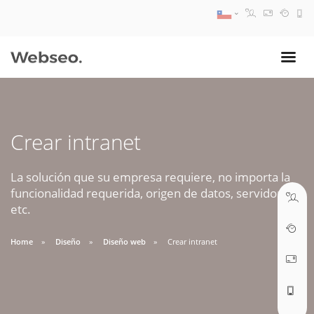
08:30 AM A 17:30 PM
ventas@webseo.cl
Crear intranet
09:30 AM A 18:30 PM
soporte@webseo.cl
La solución que su empresa requiere, no importa la
funcionalidad requerida, origen de datos, servidores,
etc.
Home
Diseño
Diseño web
Crear intranet
ABRIR TICKET