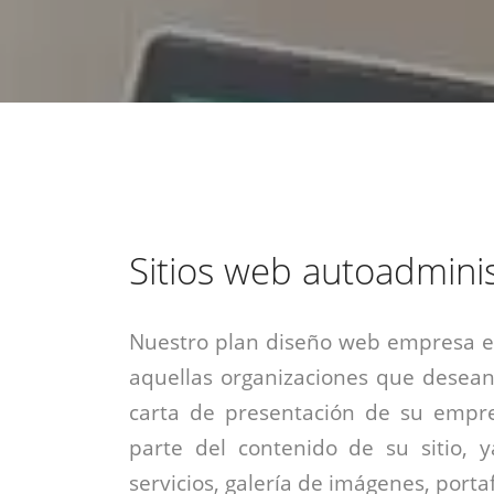
estrategia de
¡COTIZA AQUÍ!
DESDE $15 UF.
HABLAR CON EJECUTIVO
marketing digital.
DESDE $300 UF.
ASESORATE POR UN EXPERTO
Sitios web autoadmini
Nuestro plan diseño web empresa es
aquellas organizaciones que desean
carta de presentación de su empre
parte del contenido de su sitio, 
servicios, galería de imágenes, portaf