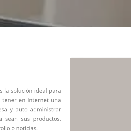
Diseño web mini sitios
Estrategia de marca
Next Cloud
Aplicaciones moviles
Identidad de marca
APP web móviles
Diseño de logo
Integración Webpay Plus
Directrices de la marca
Mantención Web
Redacción de textos
Directrices de voz
Rebranding
Fotografía / Dirección
Diseño infográfico
 la solución ideal para
 tener en Internet una
sa y auto administrar
ya sean sus productos,
olio o noticias.