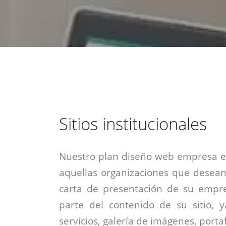
estrategia de
¡COTIZA AQUÍ!
DESDE $15 UF.
HABLAR CON EJECUTIVO
marketing digital.
DESDE $300 UF.
ASESORATE POR UN EXPERTO
Sitios institucionales
Nuestro plan diseño web empresa es
aquellas organizaciones que desean
carta de presentación de su empre
parte del contenido de su sitio, 
servicios, galería de imágenes, portaf