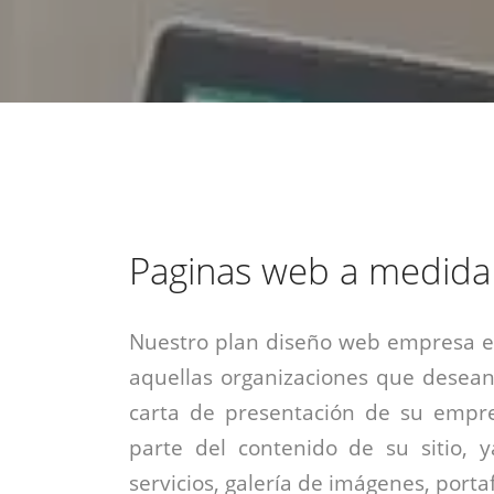
estrategia de
¡COTIZA AQUÍ!
DESDE $15 UF.
HABLAR CON EJECUTIVO
marketing digital.
DESDE $300 UF.
ASESORATE POR UN EXPERTO
Paginas web a medida
Nuestro plan diseño web empresa es
aquellas organizaciones que desean
carta de presentación de su empre
parte del contenido de su sitio, 
servicios, galería de imágenes, portaf