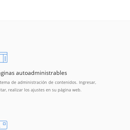
áginas autoadministrables
stema de administración de contenidos. Ingresar,
itar, realizar los ajustes en su página web.
Reunión online
Chat Online
Nuestros ejecutivos le enviarán un correo