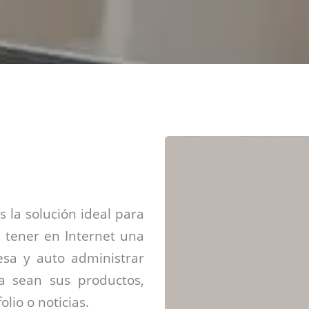
Diseño web mini sitios
Estrategia de marca
Next Cloud
Aplicaciones moviles
Identidad de marca
APP web móviles
Diseño de logo
Integración Webpay Plus
Directrices de la marca
Mantención Web
Redacción de textos
Directrices de voz
Rebranding
Fotografía / Dirección
Diseño infográfico
 la solución ideal para
 tener en Internet una
sa y auto administrar
ya sean sus productos,
olio o noticias.