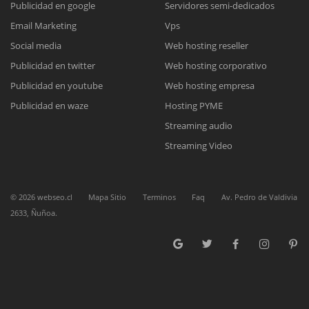
Publicidad en google
Servidores semi-dedicados
Email Marketing
Vps
Reunión online
Social media
Web hosting reseller
Publicidad en twitter
Web hosting corporativo
Nuestros ejecutivos le enviarán un correo electrónico con el enlace a
Chat Online
Meet para la reunión online.
Publicidad en youtube
Web hosting empresa
Cotización
Todos nuestros ejecutivos están fuera de línea. Complete el formulario
Publicidad en waze
Hosting PYME
para enviarnos un correo electrónico con sus datos personales.
Complete el formulario y nos contactaremos a la brevedad.
Streaming audio
Streaming Video
©
2026
webseo.cl
Mapa Sitio
Terminos
Faq
Av. Pedro de Valdivia
2633, Ñuñoa.