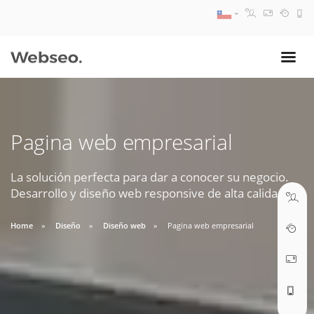
08:30 AM A 17:30 PM
ventas@webseo.cl
Pagina web empresarial
09:30 AM A 18:30 PM
soporte@webseo.cl
La solución perfecta para dar a conocer su negocio.
Desarrollo y diseño web responsive de alta calidad.
Home
Diseño
Diseño web
Pagina web empresarial
ABRIR TICKET