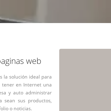
Diseño web mini sitios
Estrategia de marca
Next Cloud
Aplicaciones moviles
Identidad de marca
APP web móviles
Diseño de logo
Integración Webpay Plus
Directrices de la marca
Mantención Web
Redacción de textos
Directrices de voz
Rebranding
Fotografía / Dirección
paginas web
Diseño infográfico
 la solución ideal para
 tener en Internet una
sa y auto administrar
ya sean sus productos,
olio o noticias.