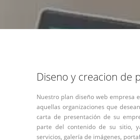
estrategia de
¡COTIZA AQUÍ!
DESDE $15 UF.
HABLAR CON EJECUTIVO
marketing digital.
DESDE $300 UF.
ASESORATE POR UN EXPERTO
Diseno y creacion de 
Nuestro plan diseño web empresa es
aquellas organizaciones que desean
carta de presentación de su empre
parte del contenido de su sitio, 
servicios, galería de imágenes, portaf