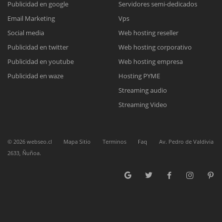
Publicidad en google
Servidores semi-dedicados
Email Marketing
Vps
Reunión online
Social media
Web hosting reseller
Publicidad en twitter
Web hosting corporativo
Nuestros ejecutivos le enviarán un correo electrónico con el enlace a
Chat Online
Meet para la reunión online.
Publicidad en youtube
Web hosting empresa
Cotización
Todos nuestros ejecutivos están fuera de línea. Complete el formulario
Publicidad en waze
Hosting PYME
para enviarnos un correo electrónico con sus datos personales.
Complete el formulario y nos contactaremos a la brevedad.
Streaming audio
Streaming Video
©
2026
webseo.cl
Mapa Sitio
Terminos
Faq
Av. Pedro de Valdivia
2633, Ñuñoa.