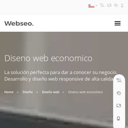
08:30 AM A 17:30 PM
ventas@webseo.cl
Diseno web economico
09:30 AM A 18:30 PM
soporte@webseo.cl
La solución perfecta para dar a conocer su negocio.
Desarrollo y diseño web responsive de alta calidad.
Home
Diseño
Diseño web
Diseno web economico
ABRIR TICKET