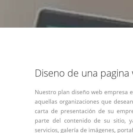
estrategia de
¡COTIZA AQUÍ!
DESDE $15 UF.
HABLAR CON EJECUTIVO
marketing digital.
DESDE $300 UF.
ASESORATE POR UN EXPERTO
Diseno de una pagina
Nuestro plan diseño web empresa es
aquellas organizaciones que desean
carta de presentación de su empre
parte del contenido de su sitio, 
servicios, galería de imágenes, portaf