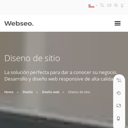
08:30 AM A 17:30 PM
ventas@webseo.cl
Diseno de sitio
09:30 AM A 18:30 PM
soporte@webseo.cl
La solución perfecta para dar a conocer su negocio.
Desarrollo y diseño web responsive de alta calidad.
Home
Diseño
Diseño web
Diseno de sitio
ABRIR TICKET