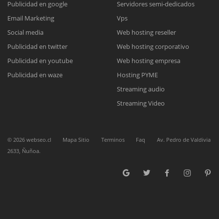
Publicidad en google
Servidores semi-dedicados
Email Marketing
Vps
Reunión online
Social media
Web hosting reseller
Publicidad en twitter
Web hosting corporativo
Nuestros ejecutivos le enviarán un correo electrónico con el enlace a
Chat Online
Meet para la reunión online.
Publicidad en youtube
Web hosting empresa
Cotización
Todos nuestros ejecutivos están fuera de línea. Complete el formulario
Publicidad en waze
Hosting PYME
para enviarnos un correo electrónico con sus datos personales.
Complete el formulario y nos contactaremos a la brevedad.
Streaming audio
Streaming Video
©
2026
webseo.cl
Mapa Sitio
Terminos
Faq
Av. Pedro de Valdivia
2633, Ñuñoa.