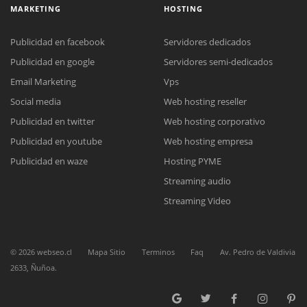
MARKETING
HOSTING
Publicidad en facebook
Servidores dedicados
Publicidad en google
Servidores semi-dedicados
Email Marketing
Vps
Social media
Web hosting reseller
Reunión online
Publicidad en twitter
Web hosting corporativo
Nuestros ejecutivos le enviarán un correo electrónico con el enlace a
Chat Online
Meet para la reunión online.
Publicidad en youtube
Web hosting empresa
Cotización
Todos nuestros ejecutivos están fuera de línea. Complete el formulario
Publicidad en waze
Hosting PYME
para enviarnos un correo electrónico con sus datos personales.
Complete el formulario y nos contactaremos a la brevedad.
Streaming audio
Streaming Video
©
2026
webseo.cl
Mapa Sitio
Terminos
Faq
Av. Pedro de Valdivia
2633, Ñuñoa.