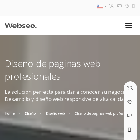
08:30 AM A 17:30 PM
ventas@webseo.cl
Diseno de paginas web
09:30 AM A 18:30 PM
profesionales
soporte@webseo.cl
La solución perfecta para dar a conocer su negocio.
Desarrollo y diseño web responsive de alta calidad.
ABRIR TICKET
Home
Diseño
Diseño web
Diseno de paginas web profesionales