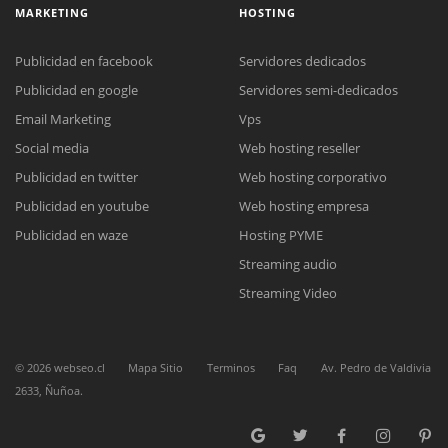
MARKETING
HOSTING
Publicidad en facebook
Servidores dedicados
Publicidad en google
Servidores semi-dedicados
Email Marketing
Vps
Social media
Web hosting reseller
Reunión online
Publicidad en twitter
Web hosting corporativo
Nuestros ejecutivos le enviarán un correo electrónico con el enlace a
Chat Online
Meet para la reunión online.
Publicidad en youtube
Web hosting empresa
Cotización
Todos nuestros ejecutivos están fuera de línea. Complete el formulario
Publicidad en waze
Hosting PYME
para enviarnos un correo electrónico con sus datos personales.
Complete el formulario y nos contactaremos a la brevedad.
Streaming audio
Streaming Video
©
2026
webseo.cl
Mapa Sitio
Terminos
Faq
Av. Pedro de Valdivia
2633, Ñuñoa.