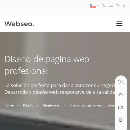
08:30 AM A 17:30 PM
ventas@webseo.cl
Diseno de pagina web
09:30 AM A 18:30 PM
profesional
soporte@webseo.cl
La solución perfecta para dar a conocer su negocio.
Desarrollo y diseño web responsive de alta calidad.
ABRIR TICKET
Home
Diseño
Diseño web
Diseno de pagina web profesional