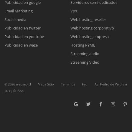
Publicidad en google
Servidores semi-dedicados
Email Marketing
Vps
Reunión online
Social media
Web hosting reseller
Publicidad en twitter
Web hosting corporativo
Nuestros ejecutivos le enviarán un correo electrónico con el enlace a
Chat Online
Meet para la reunión online.
Publicidad en youtube
Web hosting empresa
Cotización
Todos nuestros ejecutivos están fuera de línea. Complete el formulario
Publicidad en waze
Hosting PYME
para enviarnos un correo electrónico con sus datos personales.
Complete el formulario y nos contactaremos a la brevedad.
Streaming audio
Streaming Video
©
2026
webseo.cl
Mapa Sitio
Terminos
Faq
Av. Pedro de Valdivia
2633, Ñuñoa.