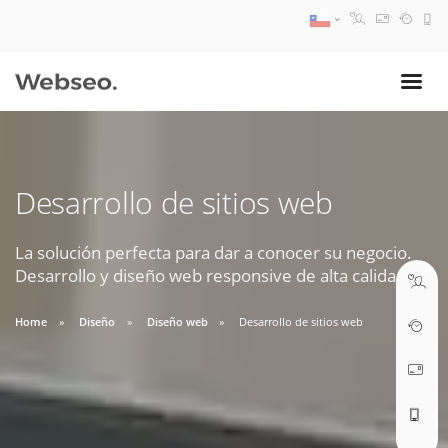
08:30 AM A 17:30 PM
ventas@webseo.cl
Desarrollo de sitios web
09:30 AM A 18:30 PM
soporte@webseo.cl
La solución perfecta para dar a conocer su negocio.
Desarrollo y diseño web responsive de alta calidad.
Home
Diseño
Diseño web
Desarrollo de sitios web
ABRIR TICKET