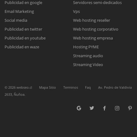
Publicidad en google
Servidores semi-dedicados
Email Marketing
Vps
Reunión online
Social media
Web hosting reseller
Publicidad en twitter
Web hosting corporativo
Nuestros ejecutivos le enviarán un correo electrónico con el enlace a
Chat Online
Meet para la reunión online.
Publicidad en youtube
Web hosting empresa
Cotización
Todos nuestros ejecutivos están fuera de línea. Complete el formulario
Publicidad en waze
Hosting PYME
para enviarnos un correo electrónico con sus datos personales.
Complete el formulario y nos contactaremos a la brevedad.
Streaming audio
Streaming Video
©
2026
webseo.cl
Mapa Sitio
Terminos
Faq
Av. Pedro de Valdivia
2633, Ñuñoa.