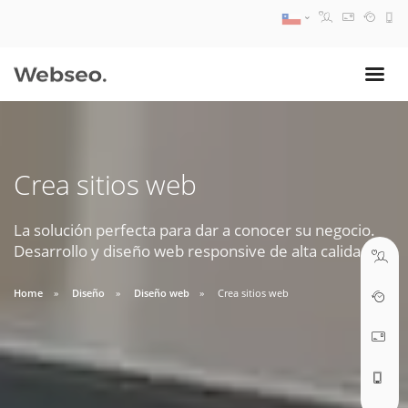
08:30 AM A 17:30 PM
ventas@webseo.cl
Crea sitios web
09:30 AM A 18:30 PM
soporte@webseo.cl
La solución perfecta para dar a conocer su negocio.
Desarrollo y diseño web responsive de alta calidad.
Home
Diseño
Diseño web
Crea sitios web
ABRIR TICKET