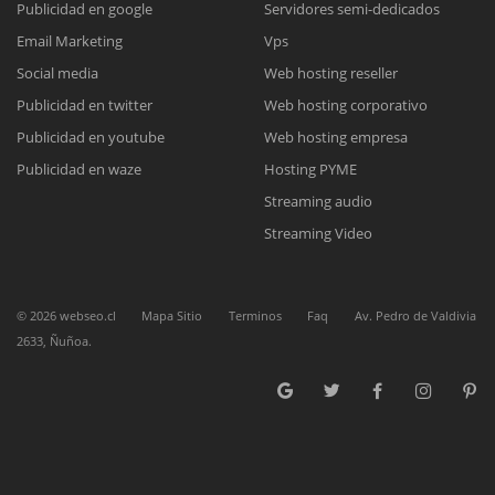
Publicidad en google
Servidores semi-dedicados
Email Marketing
Vps
Reunión online
Social media
Web hosting reseller
Publicidad en twitter
Web hosting corporativo
Nuestros ejecutivos le enviarán un correo electrónico con el enlace a
Chat Online
Meet para la reunión online.
Publicidad en youtube
Web hosting empresa
Cotización
Todos nuestros ejecutivos están fuera de línea. Complete el formulario
Publicidad en waze
Hosting PYME
para enviarnos un correo electrónico con sus datos personales.
Complete el formulario y nos contactaremos a la brevedad.
Streaming audio
Streaming Video
©
2026
webseo.cl
Mapa Sitio
Terminos
Faq
Av. Pedro de Valdivia
2633, Ñuñoa.