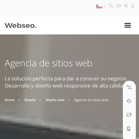
08:30 AM A 17:30 PM
ventas@webseo.cl
Agencia de sitios web
09:30 AM A 18:30 PM
soporte@webseo.cl
La solución perfecta para dar a conocer su negocio.
Desarrollo y diseño web responsive de alta calidad.
Home
Diseño
Diseño web
Agencia de sitios web
ABRIR TICKET