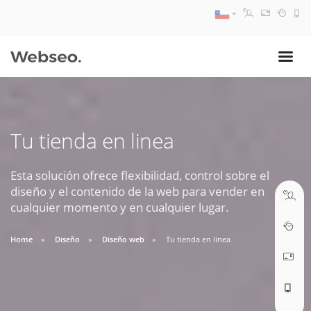
08:30 AM A 17:30 PM
ventas@webseo.cl
Tu tienda en linea
09:30 AM A 18:30 PM
soporte@webseo.cl
Esta solución ofrece flexibilidad, control sobre el
diseño y el contenido de la web para vender en
cualquier momento y en cualquier lugar.
Home
Diseño
Diseño web
Tu tienda en linea
ABRIR TICKET