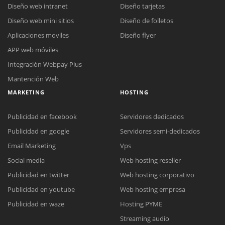
Diseño web intranet
Diseño tarjetas
Diseño web mini sitios
Diseño de folletos
Aplicaciones moviles
Diseño flyer
APP web móviles
Integración Webpay Plus
Mantención Web
MARKETING
HOSTING
Publicidad en facebook
Servidores dedicados
Publicidad en google
Servidores semi-dedicados
Email Marketing
Vps
Social media
Web hosting reseller
Publicidad en twitter
Web hosting corporativo
Reunión online
Publicidad en youtube
Web hosting empresa
Nuestros ejecutivos le enviarán un correo electrónico con el enlace a
Chat Online
Publicidad en waze
Hosting PYME
Meet para la reunión online.
Cotización
Streaming audio
Todos nuestros ejecutivos están fuera de línea. Complete el formulario