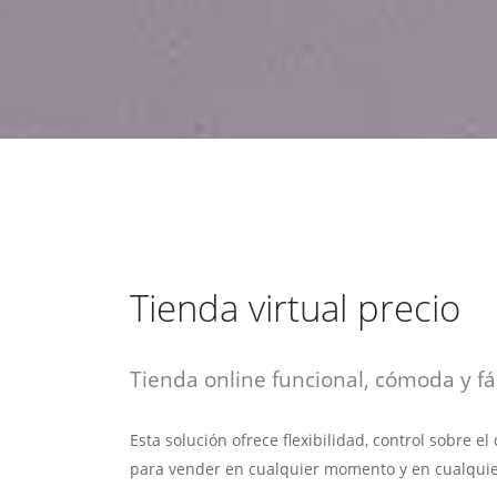
estrategia de
¡COTIZA AQUÍ!
DESDE $15 UF.
HABLAR CON EJECUTIVO
marketing digital.
DESDE $300 UF.
ASESORATE POR UN EXPERTO
Tienda virtual precio
Tienda online funcional, cómoda y fác
Esta solución ofrece flexibilidad, control sobre e
para vender en cualquier momento y en cualquie