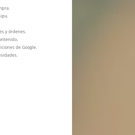
mpra.
hipu.
es y órdenes.
ontenido.
iciones de Google.
esidades.