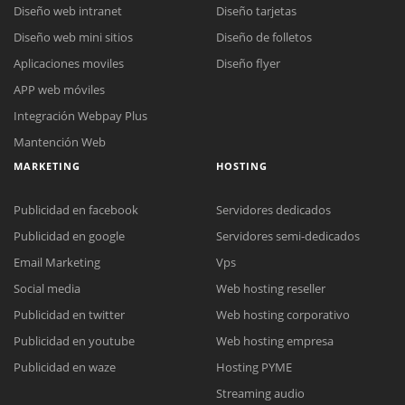
Diseño web intranet
Diseño tarjetas
Diseño web mini sitios
Diseño de folletos
Aplicaciones moviles
Diseño flyer
APP web móviles
Integración Webpay Plus
Mantención Web
MARKETING
HOSTING
Publicidad en facebook
Servidores dedicados
Publicidad en google
Servidores semi-dedicados
Email Marketing
Vps
Social media
Web hosting reseller
Publicidad en twitter
Web hosting corporativo
Reunión online
Publicidad en youtube
Web hosting empresa
Nuestros ejecutivos le enviarán un correo electrónico con el enlace a
Chat Online
Publicidad en waze
Hosting PYME
Meet para la reunión online.
Cotización
Streaming audio
Todos nuestros ejecutivos están fuera de línea. Complete el formulario