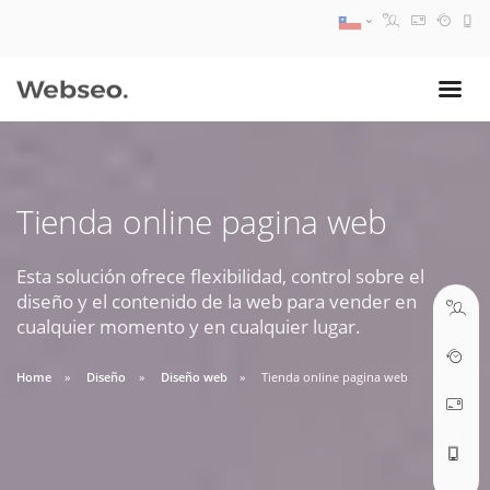
08:30 AM A 17:30 PM
ventas@webseo.cl
Tienda online pagina web
09:30 AM A 18:30 PM
soporte@webseo.cl
Esta solución ofrece flexibilidad, control sobre el
diseño y el contenido de la web para vender en
cualquier momento y en cualquier lugar.
Home
Diseño
Diseño web
Tienda online pagina web
ABRIR TICKET