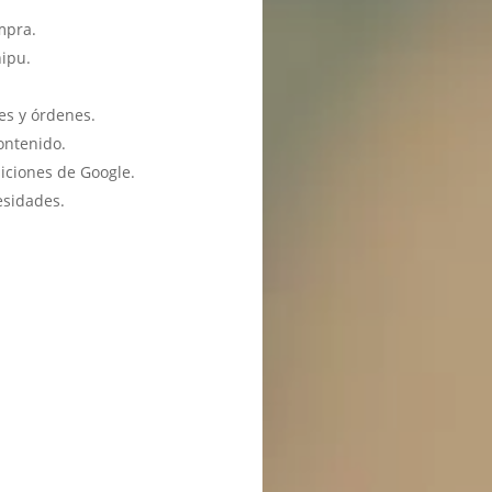
mpra.
hipu.
es y órdenes.
ontenido.
iciones de Google.
esidades.