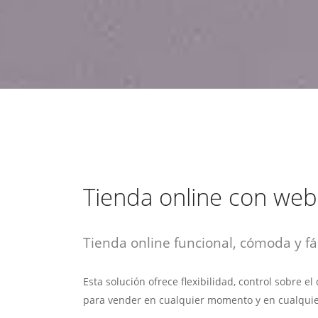
estrategia de
¡COTIZA AQUÍ!
DESDE $15 UF.
HABLAR CON EJECUTIVO
marketing digital.
DESDE $300 UF.
ASESORATE POR UN EXPERTO
Tienda online con we
Tienda online funcional, cómoda y fác
Esta solución ofrece flexibilidad, control sobre e
para vender en cualquier momento y en cualquie