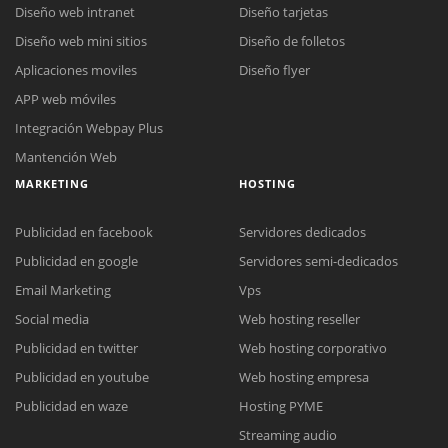
Diseño web intranet
Diseño tarjetas
Diseño web mini sitios
Diseño de folletos
Aplicaciones moviles
Diseño flyer
APP web móviles
Integración Webpay Plus
Mantención Web
MARKETING
HOSTING
Publicidad en facebook
Servidores dedicados
Publicidad en google
Servidores semi-dedicados
Email Marketing
Vps
Social media
Web hosting reseller
Publicidad en twitter
Web hosting corporativo
Reunión online
Publicidad en youtube
Web hosting empresa
Nuestros ejecutivos le enviarán un correo electrónico con el enlace a
Chat Online
Publicidad en waze
Hosting PYME
Meet para la reunión online.
Cotización
Streaming audio
Todos nuestros ejecutivos están fuera de línea. Complete el formulario