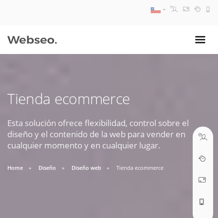
08:30 AM A 17:30 PM
ventas@webseo.cl
Tienda ecommerce
09:30 AM A 18:30 PM
soporte@webseo.cl
Esta solución ofrece flexibilidad, control sobre el
diseño y el contenido de la web para vender en
cualquier momento y en cualquier lugar.
Home
Diseño
Diseño web
Tienda ecommerce
ABRIR TICKET