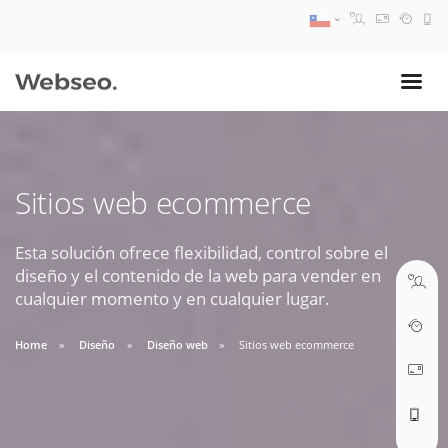
08:30 AM A 17:30 PM
ventas@webseo.cl
Sitios web ecommerce
09:30 AM A 18:30 PM
soporte@webseo.cl
Esta solución ofrece flexibilidad, control sobre el
diseño y el contenido de la web para vender en
cualquier momento y en cualquier lugar.
Home
Diseño
Diseño web
Sitios web ecommerce
ABRIR TICKET