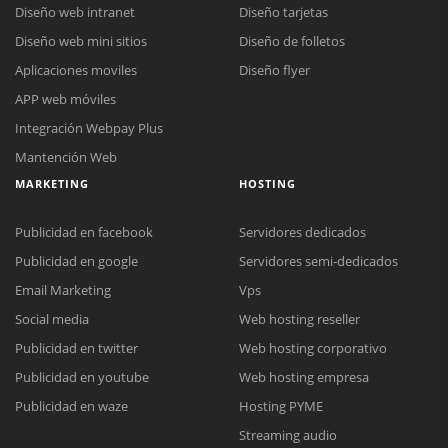
Diseño web intranet
Diseño tarjetas
Diseño web mini sitios
Diseño de folletos
Aplicaciones moviles
Diseño flyer
APP web móviles
Integración Webpay Plus
Mantención Web
MARKETING
HOSTING
Publicidad en facebook
Servidores dedicados
Publicidad en google
Servidores semi-dedicados
Reunión online
Email Marketing
Vps
Nuestros ejecutivos le enviarán un correo electrónico con el enlace a
Social media
Web hosting reseller
Chat Online
Meet para la reunión online.
Cotización
Publicidad en twitter
Web hosting corporativo
Todos nuestros ejecutivos están fuera de línea. Complete el formulario
Publicidad en youtube
Web hosting empresa
para enviarnos un correo electrónico con sus datos personales.
Complete el formulario y nos contactaremos a la brevedad.
Publicidad en waze
Hosting PYME
Streaming audio