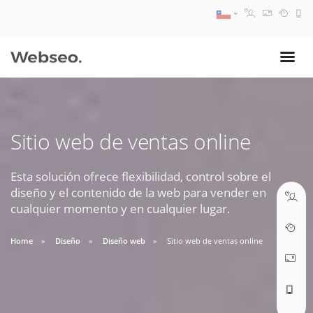
08:30 AM A 17:30 PM
ventas@webseo.cl
Sitio web de ventas online
09:30 AM A 18:30 PM
soporte@webseo.cl
Esta solución ofrece flexibilidad, control sobre el
diseño y el contenido de la web para vender en
cualquier momento y en cualquier lugar.
Home
Diseño
Diseño web
Sitio web de ventas online
ABRIR TICKET