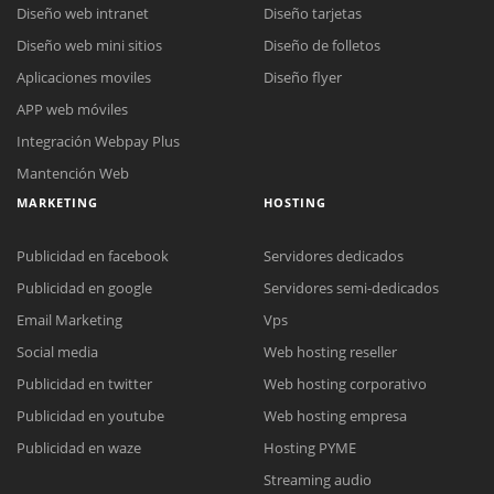
Diseño web intranet
Diseño tarjetas
Diseño web mini sitios
Diseño de folletos
Aplicaciones moviles
Diseño flyer
APP web móviles
Integración Webpay Plus
Mantención Web
MARKETING
HOSTING
Publicidad en facebook
Servidores dedicados
Publicidad en google
Servidores semi-dedicados
Email Marketing
Vps
Social media
Web hosting reseller
Publicidad en twitter
Web hosting corporativo
Reunión online
Publicidad en youtube
Web hosting empresa
Nuestros ejecutivos le enviarán un correo electrónico con el enlace a
Chat Online
Publicidad en waze
Hosting PYME
Meet para la reunión online.
Cotización
Streaming audio
Todos nuestros ejecutivos están fuera de línea. Complete el formulario