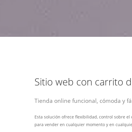
estrategia de
¡COTIZA AQUÍ!
DESDE $15 UF.
HABLAR CON EJECUTIVO
marketing digital.
DESDE $300 UF.
ASESORATE POR UN EXPERTO
Sitio web con carrito
Tienda online funcional, cómoda y fác
Esta solución ofrece flexibilidad, control sobre e
para vender en cualquier momento y en cualquie