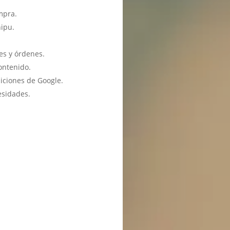
mpra.
hipu.
es y órdenes.
ontenido.
iciones de Google.
esidades.