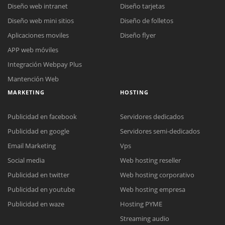
Diseño web intranet
Diseño tarjetas
Diseño web mini sitios
Diseño de folletos
Aplicaciones moviles
Diseño flyer
APP web móviles
Integración Webpay Plus
Mantención Web
MARKETING
HOSTING
Publicidad en facebook
Servidores dedicados
Publicidad en google
Servidores semi-dedicados
Email Marketing
Vps
Social media
Web hosting reseller
Publicidad en twitter
Web hosting corporativo
Reunión online
Publicidad en youtube
Web hosting empresa
Nuestros ejecutivos le enviarán un correo electrónico con el enlace a
Chat Online
Publicidad en waze
Hosting PYME
Meet para la reunión online.
Cotización
Streaming audio
Todos nuestros ejecutivos están fuera de línea. Complete el formulario