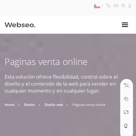
08:30 AM A 17:30 PM
ventas@webseo.cl
Paginas venta online
09:30 AM A 18:30 PM
soporte@webseo.cl
Esta solución ofrece flexibilidad, control sobre el
diseño y el contenido de la web para vender en
cualquier momento y en cualquier lugar.
Home
Diseño
Diseño web
Paginas venta online
ABRIR TICKET