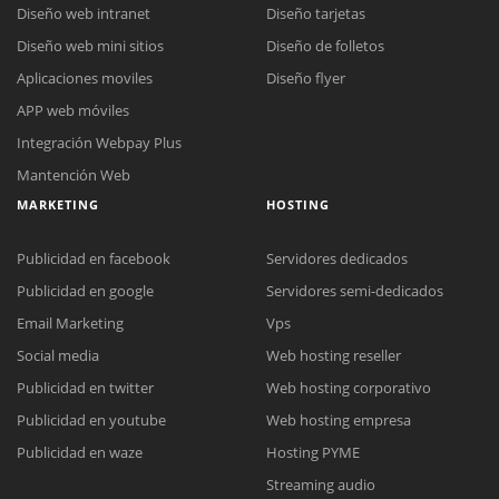
Diseño web intranet
Diseño tarjetas
Diseño web mini sitios
Diseño de folletos
Aplicaciones moviles
Diseño flyer
APP web móviles
Integración Webpay Plus
Mantención Web
MARKETING
HOSTING
Publicidad en facebook
Servidores dedicados
Publicidad en google
Servidores semi-dedicados
Email Marketing
Vps
Social media
Web hosting reseller
Publicidad en twitter
Web hosting corporativo
Reunión online
Publicidad en youtube
Web hosting empresa
Nuestros ejecutivos le enviarán un correo electrónico con el enlace a
Chat Online
Publicidad en waze
Hosting PYME
Meet para la reunión online.
Cotización
Streaming audio
Todos nuestros ejecutivos están fuera de línea. Complete el formulario