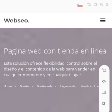
08:30 AM A 17:30 PM
ventas@webseo.cl
Pagina web con tienda en linea
09:30 AM A 18:30 PM
soporte@webseo.cl
Esta solución ofrece flexibilidad, control sobre el
diseño y el contenido de la web para vender en
cualquier momento y en cualquier lugar.
Home
Diseño
Diseño web
Pagina web con tienda en linea
ABRIR TICKET