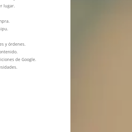
r lugar.
mpra.
hipu.
es y órdenes.
ontenido.
iciones de Google.
esidades.