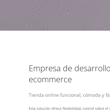
estrategia de
¡COTIZA AQUÍ!
DESDE $15 UF.
HABLAR CON EJECUTIVO
marketing digital.
DESDE $300 UF.
ASESORATE POR UN EXPERTO
Empresa de desarroll
ecommerce
Tienda online funcional, cómoda y fác
Esta solución ofrece flexibilidad, control sobre e