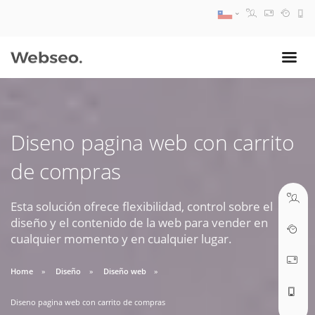
08:30 AM A 17:30 PM
ventas@webseo.cl
Diseno pagina web con carrito
09:30 AM A 18:30 PM
de compras
soporte@webseo.cl
Esta solución ofrece flexibilidad, control sobre el
diseño y el contenido de la web para vender en
cualquier momento y en cualquier lugar.
ABRIR TICKET
Home
Diseño
Diseño web
Diseno pagina web con carrito de compras